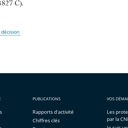
827 C).
a décision
E
PUBLICATIONS
VOS DÉMA
s
Rapports d'activité
Les prote
par la C
Chiffres clés
Je suis 