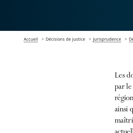
Accueil
Décisions de justice
Jurisprudence
Dé
Passer
Passer
Les d
la
la
par le
navigation
navigation
région
de
de
l'article
l'article
ainsi 
pour
pour
maîtri
arriver
arriver
actuel
après
avant