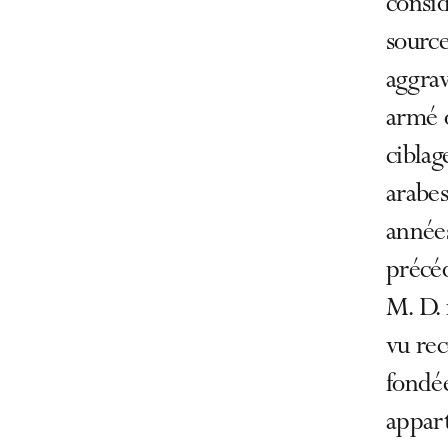
consid
source
aggrav
armé o
ciblag
arabe
années
précé
M. D. 
vu rec
fondée
appar