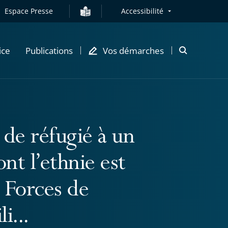
Espace Presse
Accessibilité
ice
Publications
Vos démarches
Ouvrir
la
modale
de
recherche
 de réfugié à un
nt l’ethnie est
s Forces de
i...