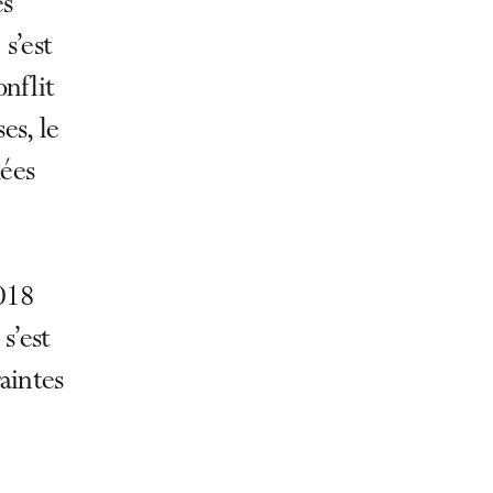
es
 s’est
onflit
es, le
mées
018
s’est
aintes