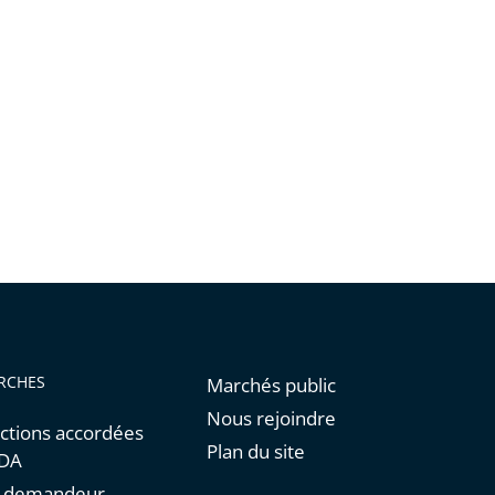
RCHES
Marchés public
Nous rejoindre
ctions accordées
Plan du site
NDA
un demandeur