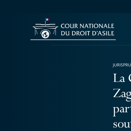
JURISPR
La 
Zag
par
sou