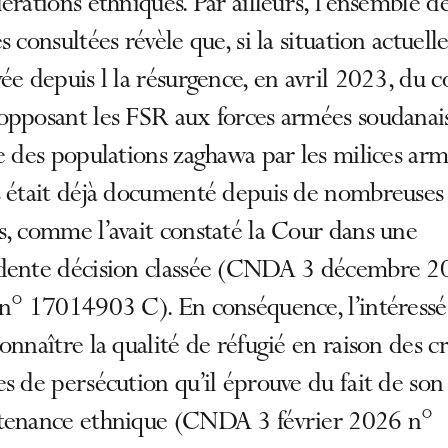
érations ethniques. Par ailleurs, l’ensemble d
s consultées révèle que, si la situation actuelle
ée depuis l la résurgence, en avril 2023, du c
pposant les FSR aux forces armées soudanais
e des populations zaghawa par les milices ar
s était déjà documenté depuis de nombreuses
, comme l’avait constaté la Cour dans une
dente décision classée (CNDA 3 décembre 2
n° 17014903 C). En conséquence, l’intéressé 
onnaître la qualité de réfugié en raison des cr
s de persécution qu’il éprouve du fait de son
tenance ethnique (CNDA 3 février 2026 n°