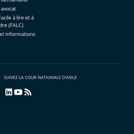
n avocat
acile à lire et à
re (FALC)
et informations
s
SUIVEZ LA COUR NATIONALE D'ASILE
linkedin
youtube
Flux
RSS