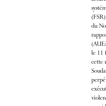
systém
(FSR) 
du Nor
rappor
(AUEA)
le 11 
cette
Souda
perpét
exécu
violen