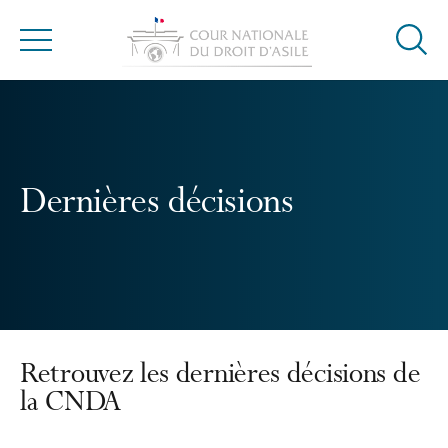
Ouvrir
Menu
la
modal
de
reche
Dernières décisions
Retrouvez les dernières décisions de
la CNDA