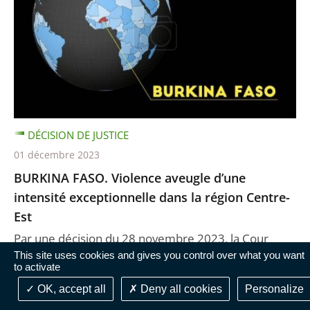
DÉCISION DE JUSTICE
01 décembre 2023
BURKINA FASO. Violence aveugle d’une
intensité exceptionnelle dans la région Centre-
Est
Par une décision du 28 novembre 2023, la Cour
This site uses cookies and gives you control over what you want
nationale du droit d’asile (CNDA) accorde l’asile à un
to activate
ressortissant burkinabé originaire de la régi ...
OK, accept all
Deny all cookies
Personalize