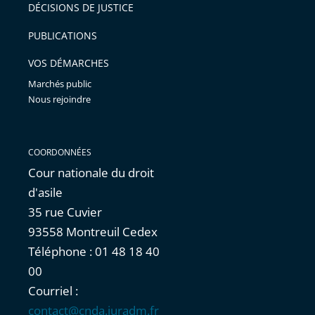
pour
DÉCISIONS DE JUSTICE
arriver
PUBLICATIONS
avant
VOS DÉMARCHES
Marchés public
Nous rejoindre
COORDONNÉES
Cour nationale du droit
d'asile
35 rue Cuvier
93558 Montreuil Cedex
Téléphone : 01 48 18 40
00
Courriel :
contact@cnda.juradm.fr