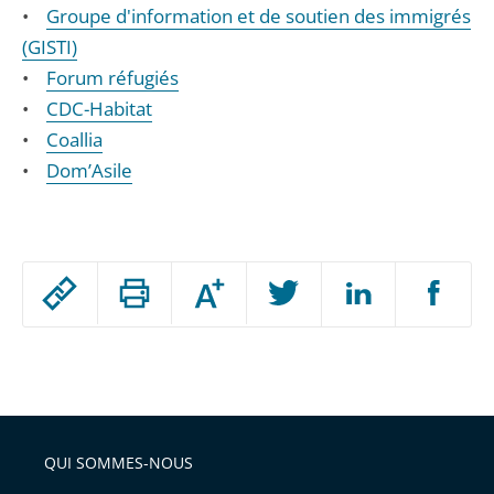
•
Groupe d'information et de soutien des immigrés
(GISTI)
•
Forum réfugiés
•
CDC-Habitat
•
Coallia
•
Dom’Asile
Passer
Augmenter
le
ou
réduire
partage
Passer
la
taille
de
le
de
la
l'article
partage
police
pour
de
arriver
QUI SOMMES-NOUS
l'article
après