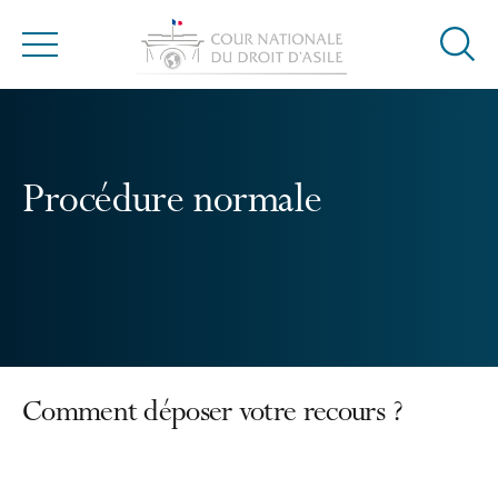
Ouvrir
Menu
la
modal
de
reche
Procédure normale
Comment déposer votre recours ?