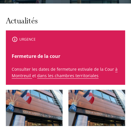
Actualités
URGENCE
Fermeture de la cour
Consulter les dates de fermeture estivale de la Cour
à
Montreuil
et
dans les chambres territoriales