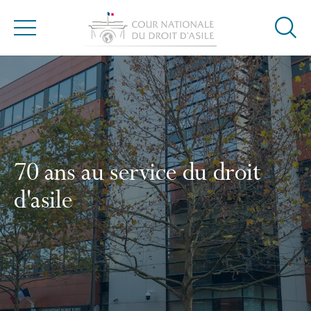
Ouvrir
Menu
la
Accueil
modal
de
reche
70 ans au service du droit
d'asile