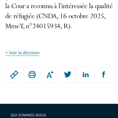
la Cour a reconnu à l’intéressée la qualité
de réfugiée (CNDA, 16 octobre 2025,
Mme Y, n°24015934, R).
> Voir la décision
Passer
Augmenter
le
ou
réduire
partage
Passer
la
taille
de
le
de
la
l'article
partage
police
pour
de
arriver
QUI SOMMES-NOUS
l'article