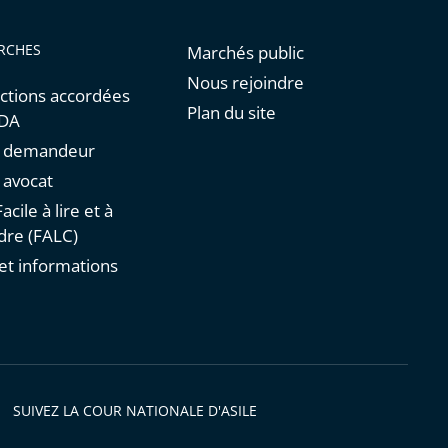
RCHES
Marchés public
Nous rejoindre
ctions accordées
Plan du site
NDA
un demandeur
n avocat
acile à lire et à
re (FALC)
et informations
s
SUIVEZ LA COUR NATIONALE D'ASILE