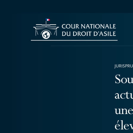
JURISPR
Sou
act
une
éle