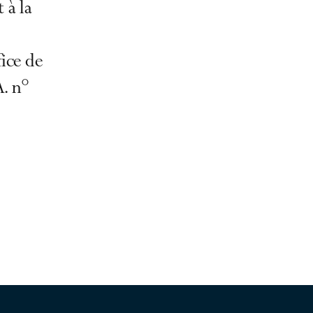
 à la
fice de
. n°