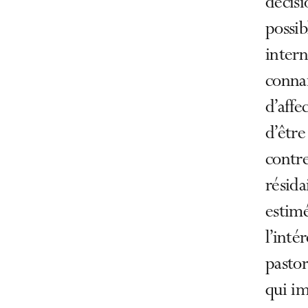
décisi
possib
intern
connai
d’affe
d’être
contre
résida
estimé
l’inté
pastor
qui im