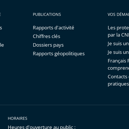
E
PUBLICATIONS
VOS DÉMA
s
Rapports d'activité
Les prote
par la C
Chiffres clés
Je suis 
le
Dossiers pays
Je suis u
Rapports géopolitiques
Français F
comprend
Contacts 
pratique
HORAIRES
Heures d'ouverture au public :