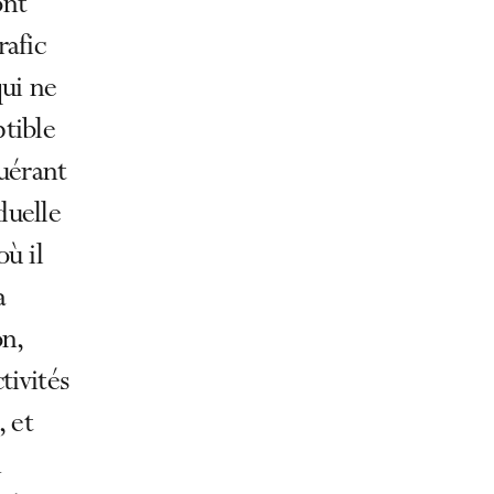
ont
rafic
qui ne
ptible
quérant
duelle
où il
a
on,
tivités
, et
n