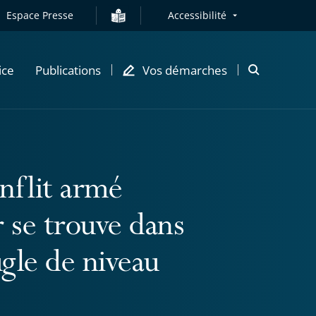
Espace Presse
Accessibilité
ice
Publications
Vos démarches
Ouvrir
la
modale
de
recherche
nflit armé
r se trouve dans
ugle de niveau