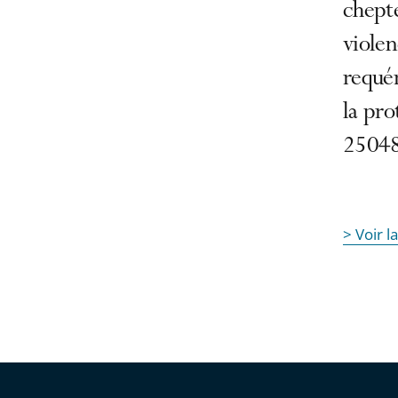
chepte
violen
requér
la pr
2504
> Voir l