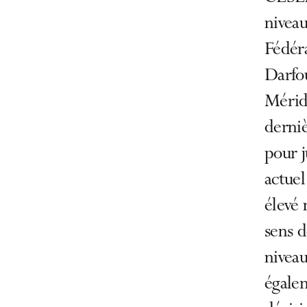
niveau
Fédér
Darfo
Mérid
derniè
pour j
actuel
élevé 
sens d
niveau
égalem