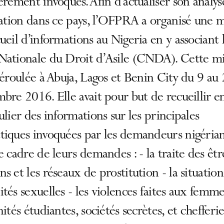
èrement invoqués. Afin d’actualiser son analys
uation dans ce pays, l’OFPRA a organisé une m
ueil d’informations au Nigeria en y associant 
Nationale du Droit d’Asile (CNDA). Cette mi
déroulée à Abuja, Lagos et Benin City du 9 au
bre 2016. Elle avait pour but de recueillir e
ulier des informations sur les principales
tiques invoquées par les demandeurs nigéria
e cadre de leurs demandes : - la traite des êtr
s et les réseaux de prostitution - la situation
tés sexuelles - les violences faites aux femmes
nités étudiantes, sociétés secrètes, et chefferie