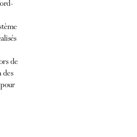
Nord-
ystème
alisés
lors de
à des
e pour