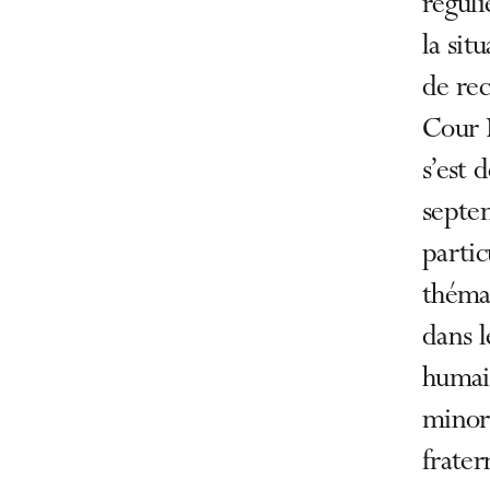
réguli
la sit
de rec
Cour 
s’est 
septem
partic
théma
dans l
humain
minori
frater