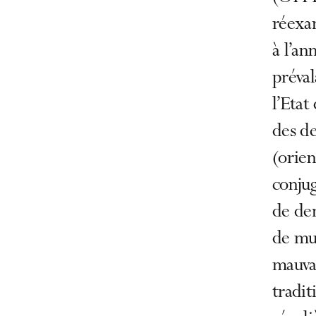
réexa
à l’an
préval
l’Etat
des de
(orien
conjug
de de
de mu
mauvai
tradit