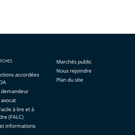
RCHES
Marchés public
Nous rejoindre
ctions accordées
Plan du site
NDA
un demandeur
n avocat
acile à lire et à
re (FALC)
et informations
s