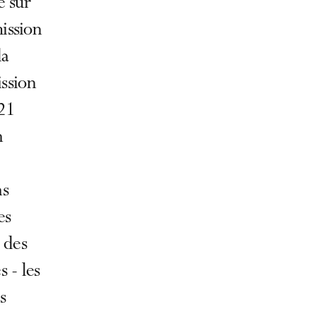
e sur
ission
la
ssion
 21
n
ns
es
 des
 - les
s