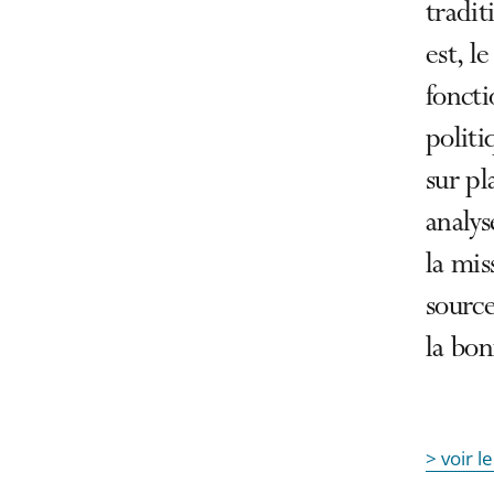
tradit
est, l
foncti
politi
sur pl
analys
la mis
source
la bo
> voir l