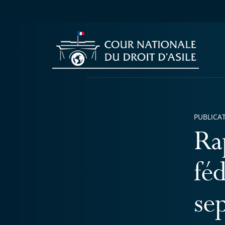
PUBLICA
Ra
fé
se