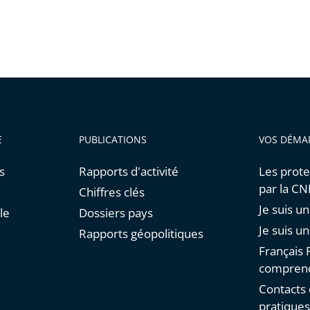
E
PUBLICATIONS
VOS DÉMA
s
Rapports d'activité
Les prote
par la C
Chiffres clés
Je suis 
le
Dossiers pays
Je suis u
Rapports géopolitiques
Français F
comprend
Contacts 
pratique