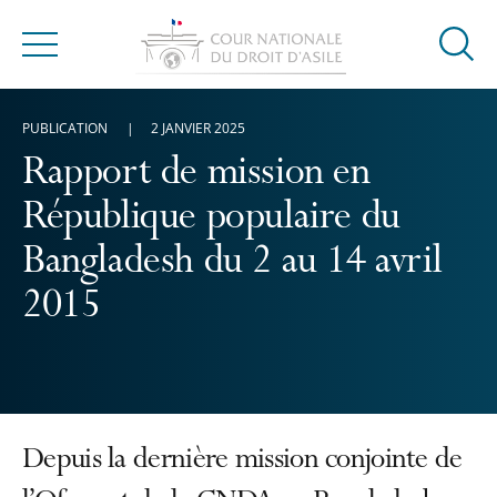
Ouvrir
Menu
la
modal
PUBLICATION
2 JANVIER 2025
de
reche
Rapport de mission en
République populaire du
Bangladesh du 2 au 14 avril
2015
Depuis la dernière mission conjointe de