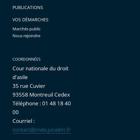
arriver
PUBLICATIONS
avant
VOS DÉMARCHES
Marchés public
Nous rejoindre
COORDONNÉES
Cour nationale du droit
d'asile
35 rue Cuvier
93558 Montreuil Cedex
Téléphone : 01 48 18 40
00
Courriel :
contact@cnda.juradm.fr