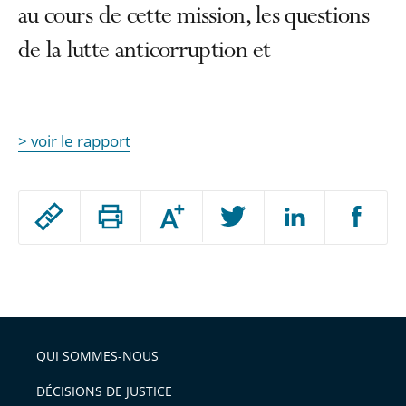
au cours de cette mission, les questions
de la lutte anticorruption et
> voir le rapport
Passer
Augmenter
le
ou
réduire
partage
Passer
la
taille
de
le
de
la
l'article
partage
police
pour
de
arriver
QUI SOMMES-NOUS
l'article
après
pour
DÉCISIONS DE JUSTICE