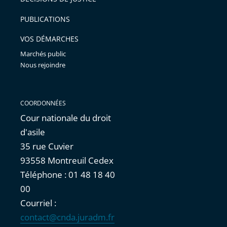
arriver
PUBLICATIONS
avant
VOS DÉMARCHES
Marchés public
Nous rejoindre
COORDONNÉES
Cour nationale du droit
d'asile
35 rue Cuvier
93558 Montreuil Cedex
Téléphone : 01 48 18 40
00
Courriel :
contact@cnda.juradm.fr