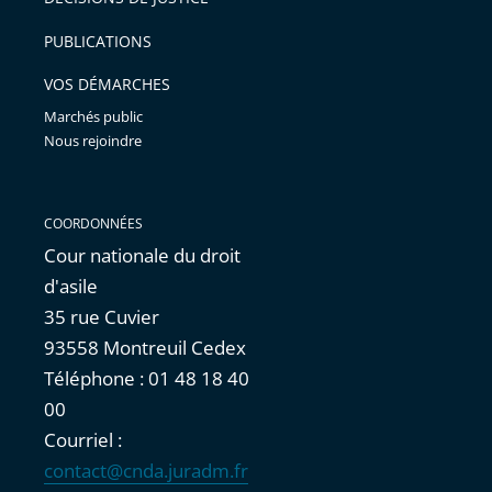
arriver
PUBLICATIONS
avant
VOS DÉMARCHES
Marchés public
Nous rejoindre
COORDONNÉES
Cour nationale du droit
d'asile
35 rue Cuvier
93558 Montreuil Cedex
Téléphone : 01 48 18 40
00
Courriel :
contact@cnda.juradm.fr