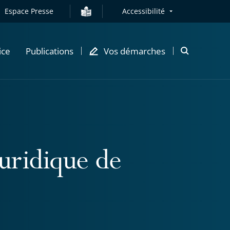
Espace Presse
Accessibilité
ice
Publications
Vos démarches
Ouvrir
la
modale
de
recherche
juridique de