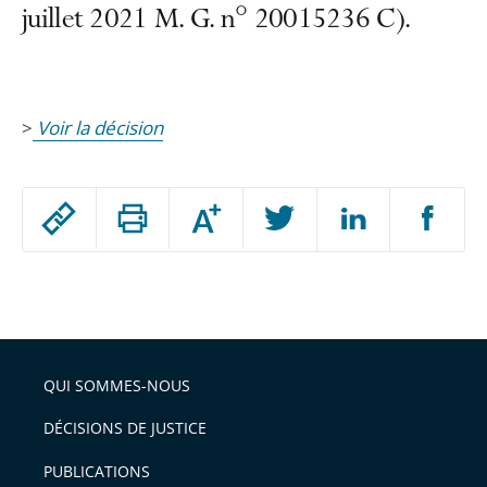
juillet 2021 M. G. n° 20015236 C).
>
Voir la décision
Passer
Augmenter
le
ou
réduire
partage
Passer
la
taille
de
le
de
la
l'article
partage
police
pour
de
arriver
QUI SOMMES-NOUS
l'article
après
pour
DÉCISIONS DE JUSTICE
arriver
PUBLICATIONS
avant