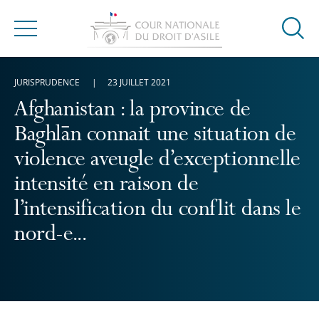
Ouvrir
Menu
la
modal
JURISPRUDENCE
23 JUILLET 2021
de
reche
Afghanistan : la province de
Baghlān connait une situation de
violence aveugle d’exceptionnelle
intensité en raison de
l’intensification du conflit dans le
nord-e...