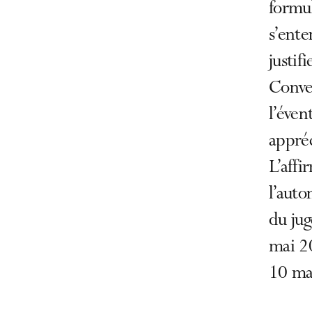
formu
s’ent
justif
Conve
l’éven
appréc
L’affi
l’auto
du jug
mai 2
10 ma