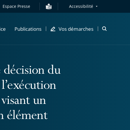
Espace Presse
Accessibilité
ice
Publications
Vos démarches
Ouvrir
la
modale
de
recherche
 décision du
 l’exécution
visant un
un élément