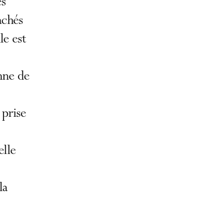
es
achés
le est
enne de
 prise
elle
la