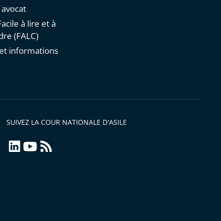
n avocat
acile à lire et à
re (FALC)
et informations
s
SUIVEZ LA COUR NATIONALE D'ASILE
linkedin
youtube
Flux
RSS