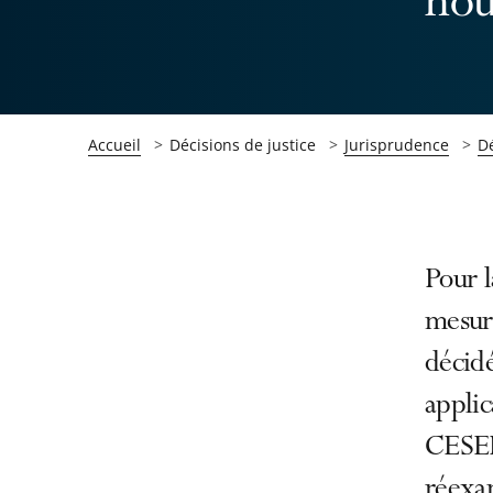
nou
Accueil
Décisions de justice
Jurisprudence
Dé
Passer
Passer
Pour l
la
la
mesur
navigation
navigation
décidé
de
de
l'article
l'article
applic
pour
pour
CESEDA
arriver
arriver
réexa
après
avant