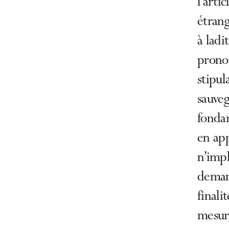
l’arti
étrang
à ladi
prono
stipul
sauveg
fondam
en ap
n’impl
demand
finali
mesure