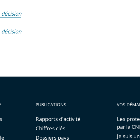
a décision
a décision
E
PUBLICATIONS
VOS DÉMA
s
Rapports d'activité
Les prote
par la C
Chiffres clés
Je suis 
le
Dossiers pays