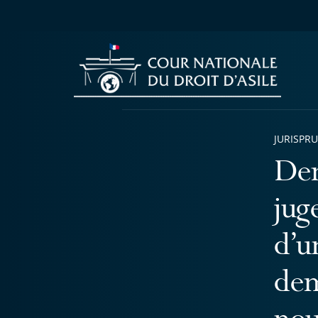
JURISPR
Dem
jug
d’u
dem