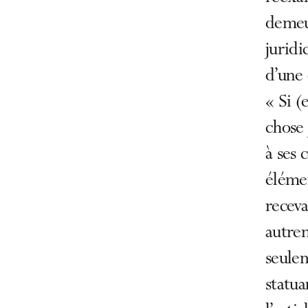
demeur
juridi
d’une 
« Si (
chose 
à ses 
éléme
recev
autre
seule
statua