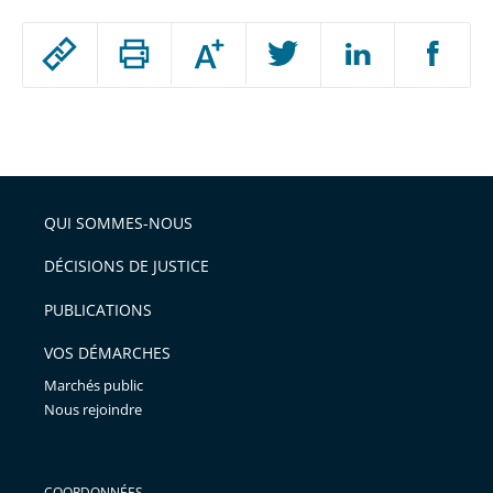
Passer
Augmenter
le
ou
réduire
partage
Passer
la
taille
de
le
de
la
l'article
partage
police
pour
de
arriver
QUI SOMMES-NOUS
l'article
après
pour
DÉCISIONS DE JUSTICE
arriver
PUBLICATIONS
avant
VOS DÉMARCHES
Marchés public
Nous rejoindre
COORDONNÉES