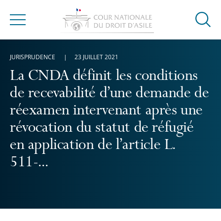
Ouvrir
Menu
la
modal
JURISPRUDENCE
23 JUILLET 2021
de
reche
La CNDA définit les conditions
de recevabilité d’une demande de
réexamen intervenant après une
révocation du statut de réfugié
en application de l’article L.
511-...