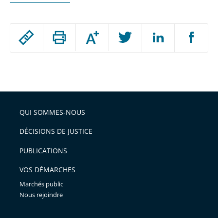
Passer
Augmenter
le
ou
réduire
partage
Passer
la
taille
de
le
de
la
l'article
partage
police
pour
de
arriver
QUI SOMMES-NOUS
l'article
après
pour
DÉCISIONS DE JUSTICE
arriver
PUBLICATIONS
avant
VOS DÉMARCHES
Marchés public
Nous rejoindre