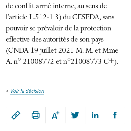
de conflit armé interne, au sens de
l’article L.512-1 3) du CESEDA, sans
pouvoir se prévaloir de la protection
effective des autorités de son pays
(CNDA 19 juillet 2021 M. M. et Mme
A. n° 21008772 et n°21008773 C+).
>
Voir la décision
Passer
Augmenter
le
ou
réduire
partage
Passer
la