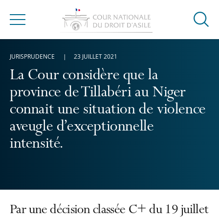
Ouvrir
Menu
la
modal
JURISPRUDENCE
23 JUILLET 2021
de
reche
La Cour considère que la
province de Tillabéri au Niger
connait une situation de violence
aveugle d’exceptionnelle
intensité.
Par une décision classée C+ du 19 juillet