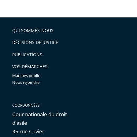
taille
de
le
de
la
l'article
partage
police
pour
de
arriver
QUI SOMMES-NOUS
l'article
après
pour
DÉCISIONS DE JUSTICE
arriver
PUBLICATIONS
avant
VOS DÉMARCHES
Marchés public
Nous rejoindre
COORDONNÉES
Cour nationale du droit
d'asile
35 rue Cuvier