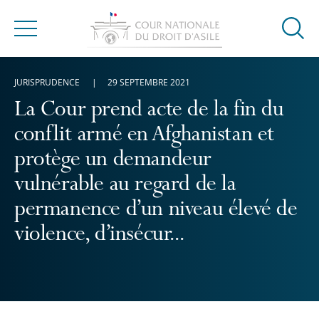
Ouvrir
Menu
la
modal
JURISPRUDENCE
29 SEPTEMBRE 2021
de
reche
La Cour prend acte de la fin du
conflit armé en Afghanistan et
protège un demandeur
vulnérable au regard de la
permanence d’un niveau élevé de
violence, d’insécur...