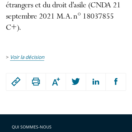
étrangers et du droit d'asile (CNDA 21
septembre 2021 M. A. n° 18037855
C+).
>
Voir la décision
Passer
Augmenter
le
ou
réduire
partage
Passer
la
taille
de
le
de
la
l'article
partage
police
pour
de
arriver
QUI SOMMES-NOUS
l'article