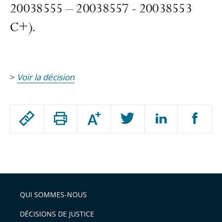
20038555 – 20038557 - 20038553
C+).
>
Voir la décision
Passer
Augmenter
le
ou
réduire
partage
Passer
la
taille
de
le
de
la
l'article
partage
police
pour
de
arriver
QUI SOMMES-NOUS
l'article
après
pour
DÉCISIONS DE JUSTICE