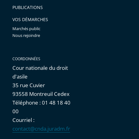
arriver
PUBLICATIONS
avant
VOS DÉMARCHES
Marchés public
Nous rejoindre
COORDONNÉES
Cour nationale du droit
d'asile
35 rue Cuvier
93558 Montreuil Cedex
Téléphone : 01 48 18 40
00
Courriel :
contact@cnda.juradm.fr