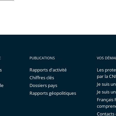
E
PUBLICATIONS
VOS DÉMA
s
Rapports d'activité
Les prote
par la C
Chiffres clés
Je suis 
le
Dossiers pays
Je suis u
Rapports géopolitiques
Français F
comprend
Contacts 