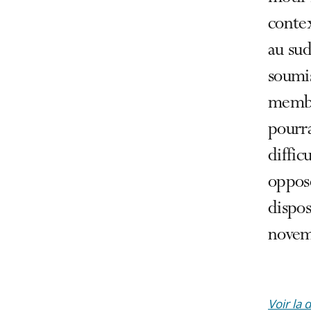
contex
au sud
soumis
membre
pourra
diffic
opposé
dispo
novem
Voir la 