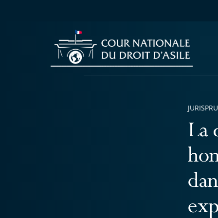
JURISPR
La 
hom
dan
exp