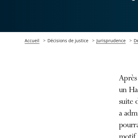
Accueil
Décisions de justice
Jurisprudence
Dé
Passer
Passer
Après 
la
la
un Ha
navigation
navigation
suite 
de
de
l'article
l'article
a admi
pour
pour
pourra
arriver
arriver
motif 
après
avant