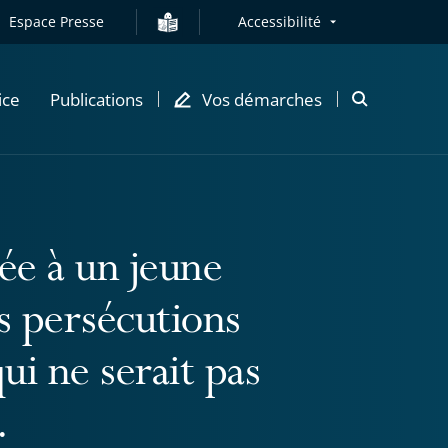
Espace Presse
Accessibilité
ice
Publications
Vos démarches
Ouvrir
la
modale
de
recherche
sée à un jeune
s persécutions
ui ne serait pas
.