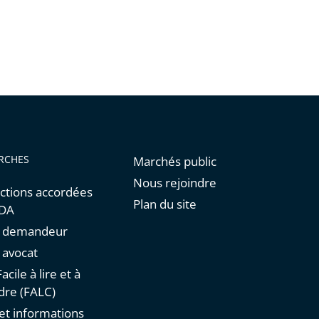
RCHES
Marchés public
Nous rejoindre
ctions accordées
Plan du site
NDA
un demandeur
n avocat
acile à lire et à
re (FALC)
et informations