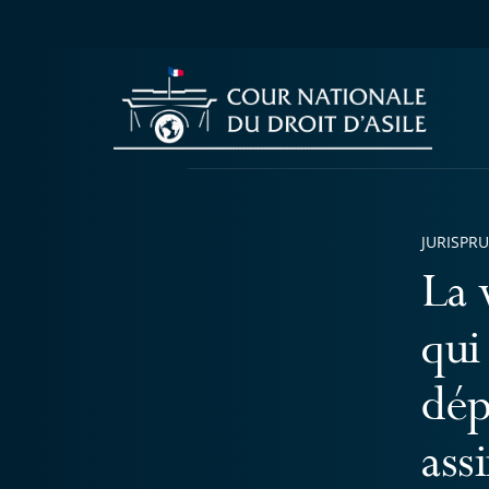
JURISPR
La 
qui
dép
ass