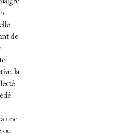
 malgré
en
elle
ant de
e
te
ive. la
fecté
cédé
 à une
e ou