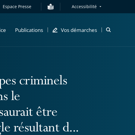
Espace Presse
Accessibilité
ice
Publications
Vos démarches
Ouvrir
la
modale
de
recherche
pes criminels
s le
aurait être
e résultant d...