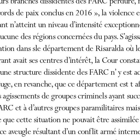
eurs branches dissidentes des FARC perdure,
cords de paix conclus en 2016 », la violence 
ant n’atteint un niveau d’intensité exceptionn
ucune des régions concernées du pays. S’agiss
uation dans sle département de Risaralda où l
ant avait ses centres d’intérêt, la Cour consta
une structure dissidente des FARC n’ y est act
uge, en revanche, que ce département est t af
s agissements de groupes criminels ayant suc
RC et à d’autres groupes paramilitaires mais
 que cette situation ne pouvait être assimilée
ce aveugle résultant d’un conflit armé intern