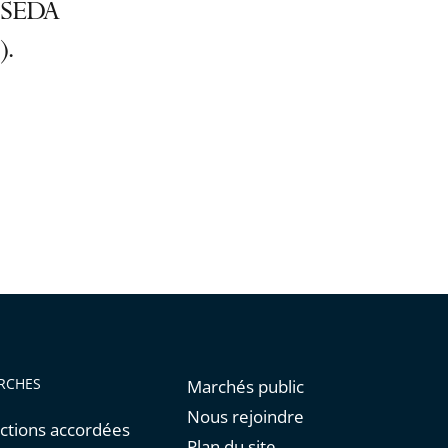
CESEDA
).
RCHES
Marchés public
Nous rejoindre
ctions accordées
Plan du site