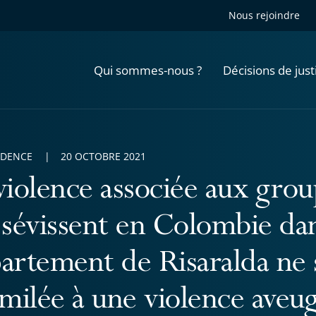
Nous rejoindre
Qui sommes-nous ?
Décisions de just
UDENCE
20 OCTOBRE 2021
violence associée aux grou
 sévissent en Colombie dan
artement de Risaralda ne s
imilée à une violence aveugl