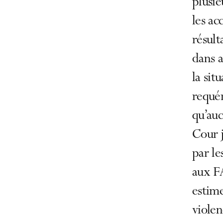
plusi
les ac
résult
dans a
la sit
requér
qu’auc
Cour j
par le
aux FA
estime
violen