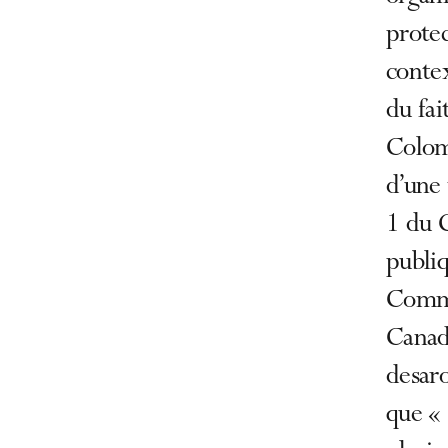
protec
contex
du fai
Colomb
d’une 
1 du 
publiq
Commis
Canada
desaro
que « 