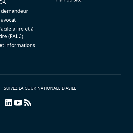
NDA
un demandeur
n avocat
acile à lire et à
re (FALC)
et informations
s
SUIVEZ LA COUR NATIONALE D'ASILE
linkedin
youtube
Flux
RSS