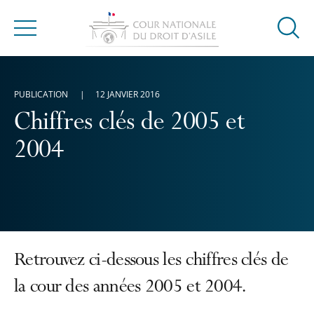
Ouvrir
Menu
la
modal
de
PUBLICATION
12 JANVIER 2016
reche
Chiffres clés de 2005 et
2004
Retrouvez ci-dessous les chiffres clés de
la cour des années 2005 et 2004.