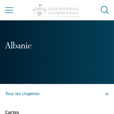
Ouvrir
Menu
la
modal
de
reche
Albanie
Tous les chapitres
Cartes