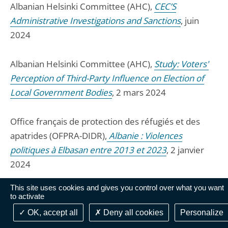
Albanian Helsinki Committee (AHC),
CEC’S
Administrative Investigations and Sanctions
, juin
2024
Albanian Helsinki Committee (AHC),
Study: Voters'
Perception of Third-Party Influence on Election of
Local Government Bodies
, 2 mars 2024
Office français de protection des réfugiés et des
apatrides (OFPRA-DIDR),
Albanie : Violences
politiques à Elbasan entre 2013 et 2023
, 2 janvier
2024
This site uses cookies and gives you control over what you want
Organisation pour la Sécurité et la Coopération en
to activate
Europe (OSCE),
Republic of Albania ; Local Elections
OK, accept all
Deny all cookies
Personalize
14 may 2023 ; ODIHR Election Observation Mission