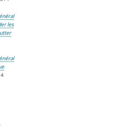
énéral
er les
utter
énéral
ue
14
,