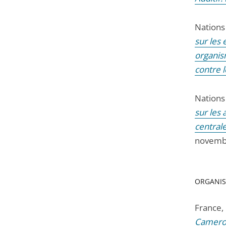
Nations
sur les 
organis
contre 
Nations
sur les 
centrale
novemb
ORGANIS
France,
Camer