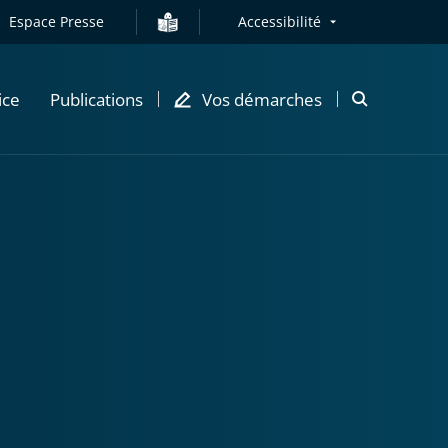
Espace Presse
Accessibilité
ice
Publications
Vos démarches
Ouvrir
la
modale
de
recherche