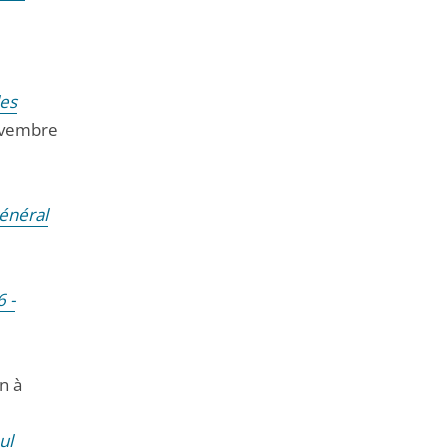
les
ovembre
énéral
 -
n à
ul