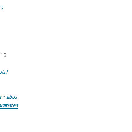
ts
018
tal
s » abus
ratistes