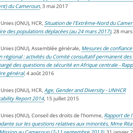
nt) du Cameroun
, 3 mai 2017
 Unies (ONU), HCR,
Situation de l'Extrême-Nord du Camer
e des populations déplacées (au 24 mars 2017)
, 28 mar
 Unies (ONU), Assemblée générale,
Mesures de confiance
n régional : activités du Comité consultatif permanent des
hargé des questions de sécurité en Afrique centrale - Rapp
ire général
, 4 août 2016
 Unies (ONU), HCR,
Age, Gender and Diversity - UNHCR
ability Report 2014
, 15 juillet 2015
 Unies (ONU), Conseil des droits de l'homme,
Rapport de l
dante sur les questions relatives aux minorités, Mme Rita
: Mission au Cameroun (2-11 septembre 2013)
, 31 janvier 