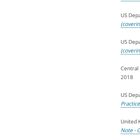
US Depa
(coveri
US Depa
(coveri
Central 
2018
US Depa
Practic
United 
Note - 