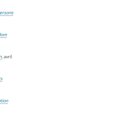
persons
edom
n
, avril
ts
tion