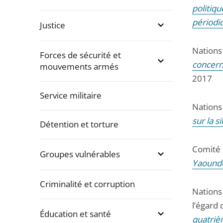
politiq
périod
Justice
Nations
Forces de sécurité et
concern
mouvements armés
2017
Service militaire
Nations 
sur la s
Détention et torture
Comité 
Groupes vulnérables
Yaoundé
Criminalité et corruption
Nations 
l’égard
Éducation et santé
quatriè