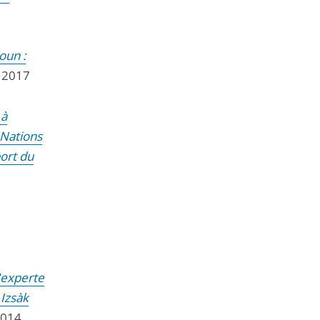
oun :
s 2017
 à
 Nations
ort du
'experte
 Izsàk
2014