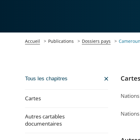
Accueil
Publications
Dossiers pays
Camerou
Carte
Passer
Tous les chapitres
la
navigation
Nations
Cartes
de
l'article
Nations
Autres cartables
pour
documentaires
arriver
après