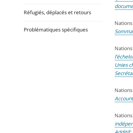
docume
Réfugiés, déplacés et retours
Nations
Problématiques spécifiques
Sommair
Passer
Nations
la
l’échelo
navigation
Unies c
de
Secréta
l'article
pour
Nations
arriver
Account
avant
Nations
indépen
Additif