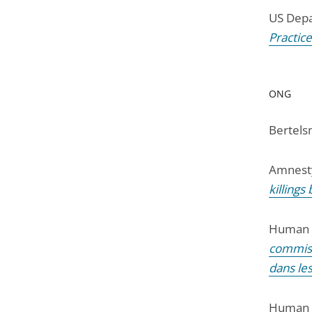
US Depa
Practic
ONG
Bertels
Amnesty
killings
Human 
commis 
dans le
Human 