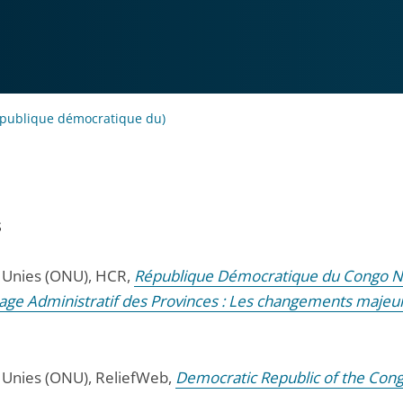
publique démocratique du)
s
 Unies (ONU), HCR,
République Démocratique du Congo 
ge Administratif des Provinces : Les changements majeu
 Unies (ONU), ReliefWeb,
Democratic Republic of the Cong