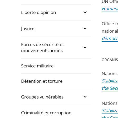
UN Offi
Humanit
Liberte d'opinion
Office f
Justice
national
démocra
Forces de sécurité et
mouvements armés
ORGANIS
Service militaire
Nations
Stabiliz
Détention et torture
the Sec
Groupes vulnérables
Nations
Stabiliz
Criminalité et corruption
the Sec