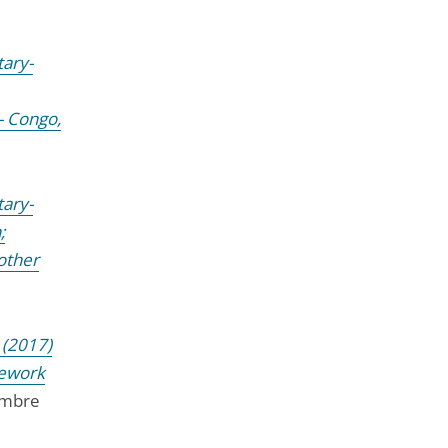
tary-
- Congo,
tary-
;
 other
 (2017)
mework
embre