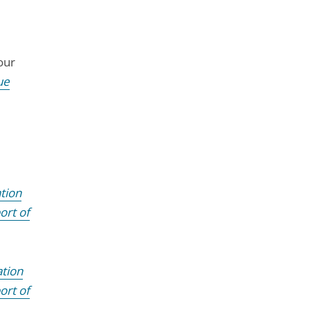
our
ue
tion
ort of
ation
ort of