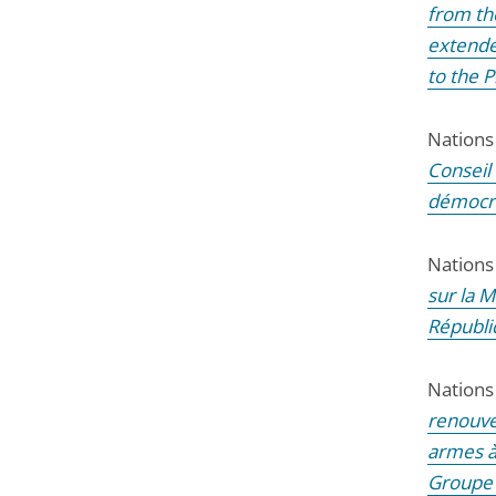
from th
extende
to the P
Nations
Conseil 
démocr
Nations
sur la M
Républi
Nations
renouve
armes à
Groupe 