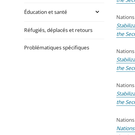
Éducation et santé
Nations
Stabiliz
Réfugiés, déplacés et retours
the Sec
Problématiques spécifiques
Nations
Stabiliz
Passer
the Sec
la
navigation
Nations
de
Stabiliz
l'article
the Sec
pour
arriver
avant
Nations
Nations 