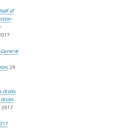
alf of
ection
n
2017
-General
gion
, 29
s droits
droits
e 2017
2017