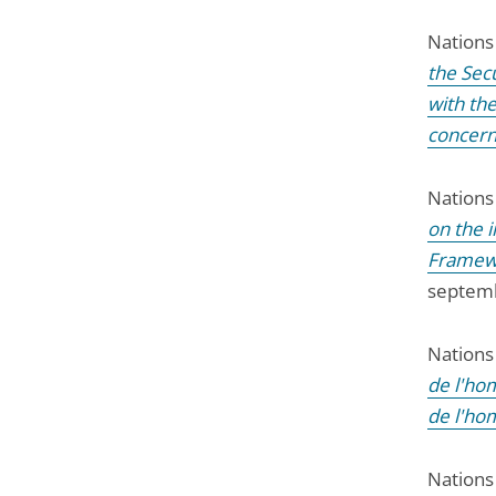
Nations
the Secu
with the
concern
Nations
on the 
Framewo
septem
Nations
de l'ho
de l'ho
Nations