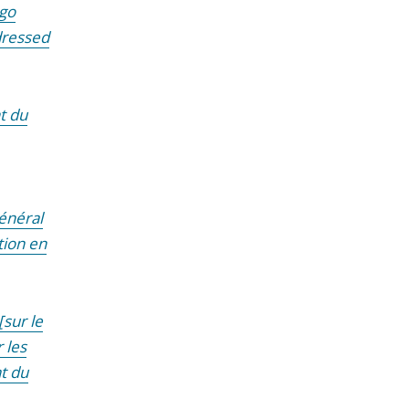
ngo
dressed
t du
énéral
tion en
[sur le
 les
t du