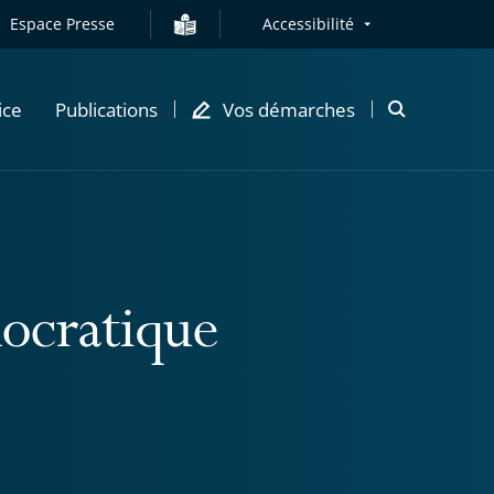
Espace Presse
Accessibilité
ice
Publications
Vos démarches
Ouvrir
la
modale
de
recherche
ocratique