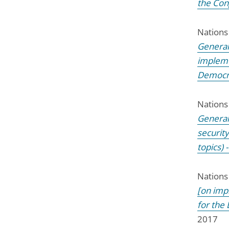
the Co
Nations
General
impleme
Democra
Nations
General
security
topics)
Nations
[on imp
for the
2017