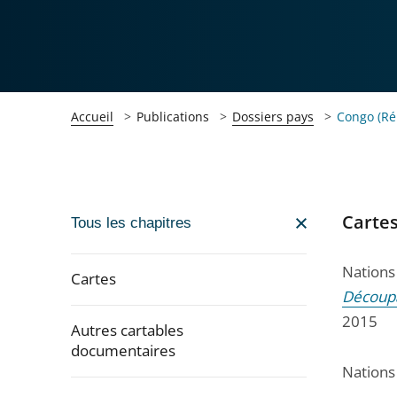
Accueil
Publications
Dossiers pays
Congo (Ré
Carte
Passer
Tous les chapitres
la
navigation
Nations
Cartes
de
Découpa
l'article
2015
Autres cartables
pour
documentaires
arriver
Nations
après