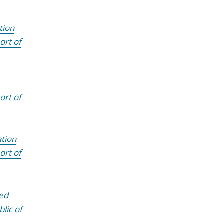
tion
ort of
ort of
ation
ort of
ted
lic of