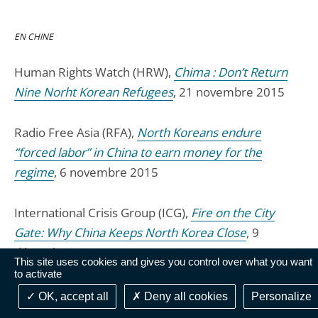
EN CHINE
Human Rights Watch (HRW),
Chima : Don’t Return
Nine Norht Korean Refugees
, 21 novembre 2015
Radio Free Asia (RFA),
North Koreans endure
“forced labor” in China to earn money for the
regime
, 6 novembre 2015
International Crisis Group (ICG),
Fire on the City
Gate: Why China Keeps North Korea Close
, 9
décembre 2013
This site uses cookies and gives you control over what you want
to activate
Radio Free Asia (RFA),
Hard Life for North Korean
OK, accept all
Deny all cookies
Personalize
Orphans in China
, 12 juin 2013