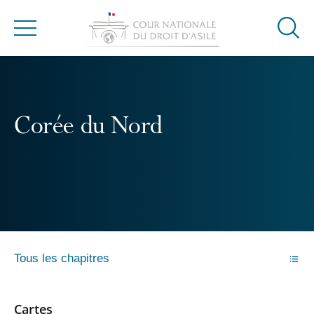
Ouvrir
Menu
la
modal
de
reche
Corée du Nord
Tous les chapitres
Cartes