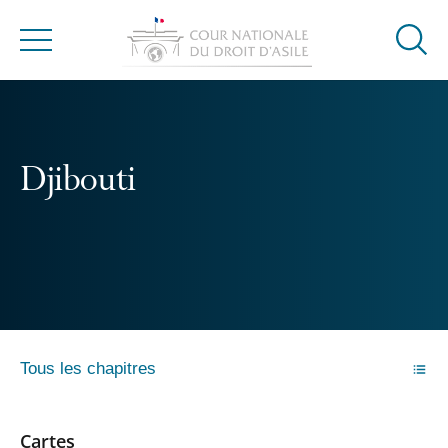
Ouvrir
Menu
la
modal
de
reche
Djibouti
Tous les chapitres
Cartes