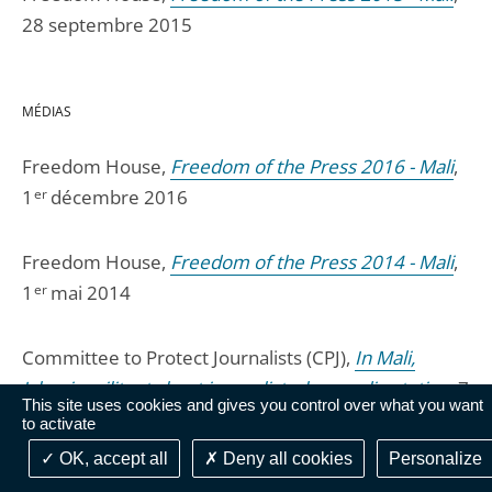
28 septembre 2015
MÉDIAS
Freedom House,
Freedom of the Press 2016 - Mali
,
1
er
décembre 2016
Freedom House,
Freedom of the Press 2014 - Mali
,
1
er
mai 2014
Committee to Protect Journalists (CPJ),
In Mali,
Islamic militants beat journalist, close radio station
, 7
This site uses cookies and gives you control over what you want
août 2012
to activate
OK, accept all
Deny all cookies
Personalize
Reporters sans frontières (RSF),
Mali