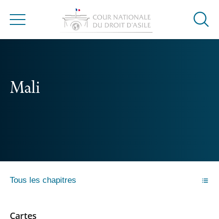
Ouvrir
Menu
la
modal
de
reche
Mali
Tous les chapitres
Cartes