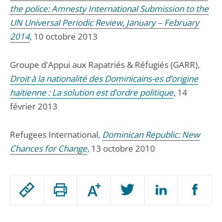
the police: Amnesty International Submission to the
UN Universal Periodic Review, January – February
2014
, 10 octobre 2013
Groupe d'Appui aux Rapatriés & Réfugiés (GARR),
Droit à la nationalité des Dominicains-es d’origine
haïtienne : La solution est d’ordre politique
, 14
février 2013
Refugees International,
Dominican Republic: New
Chances for Change
, 13 octobre 2010
Passer
Augmenter
le
ou
réduire
partage
Passer
la
taille