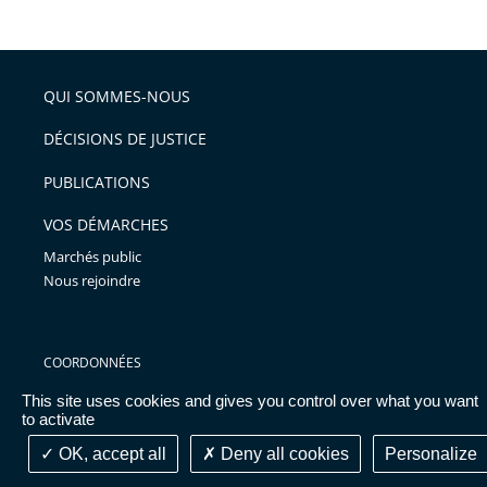
de
le
de
la
l'article
partage
police
pour
de
arriver
QUI SOMMES-NOUS
l'article
après
pour
DÉCISIONS DE JUSTICE
arriver
PUBLICATIONS
avant
VOS DÉMARCHES
Marchés public
Nous rejoindre
COORDONNÉES
Cour nationale du droit
This site uses cookies and gives you control over what you want
to activate
d'asile
35 rue Cuvier
OK, accept all
Deny all cookies
Personalize
93558 Montreuil Cedex