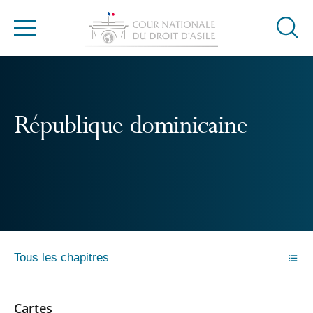
Ouvrir
Menu
la
modal
de
reche
République dominicaine
Tous les chapitres
Cartes