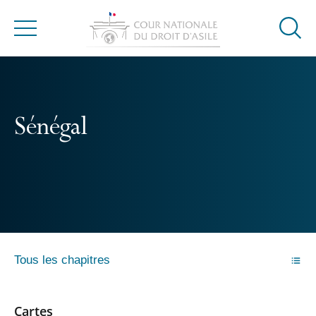
Ouvrir
Menu
la
modal
de
reche
Sénégal
Tous les chapitres
Cartes