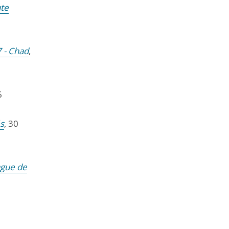
nte
 - Chad
,
6
és
, 30
ague de