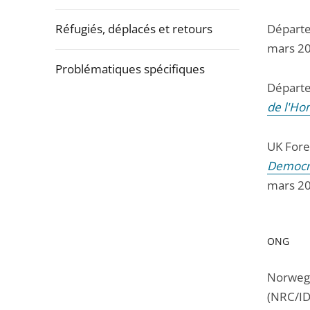
Réfugiés, déplacés et retours
Départe
mars 2
Problématiques spécifiques
Départe
Passer
de l'Ho
la
navigation
UK Fore
de
Democra
l'article
mars 2
pour
arriver
avant
ONG
Norwegi
(NRC/I