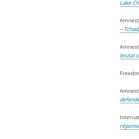
Lake Ch
Amnesty
– Tchad
Amnesty
brutal 
Freedo
Amnesty
defender
Internat
réponse