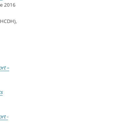
re 2016
(HCDH),
ort –
ts
rt -