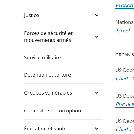
économi
Justice
Nations
Tchad
Forces de sécurité et
mouvements armés
ORGANIS
Service militaire
US Depa
Détention et torture
Chad
, 
Groupes vulnérables
US Depa
Practic
Criminalité et corruption
US Depa
Éducation et santé
Chad
, 