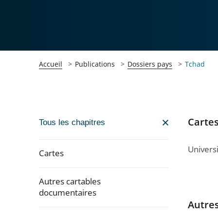
Accueil
Publications
Dossiers pays
Tchad
Carte
Passer
Tous les chapitres
la
navigation
Universi
Cartes
de
l'article
Autres cartables
pour
documentaires
arriver
Autre
après