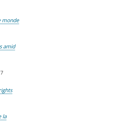
le monde
ws amid
17
ights
 la