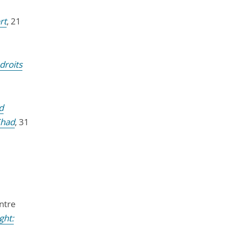
rt
, 21
droits
d
Chad
, 31
ntre
ght: