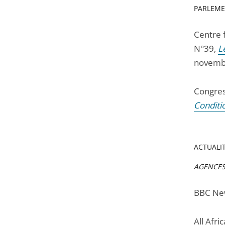
PARLEME
Centre 
N°39,
L
novemb
Congres
Conditi
ACTUALIT
AGENCES 
BBC New
All Afri