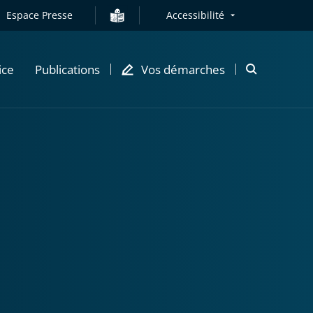
Espace Presse
Accessibilité
ice
Publications
Vos démarches
Ouvrir
la
modale
de
recherche