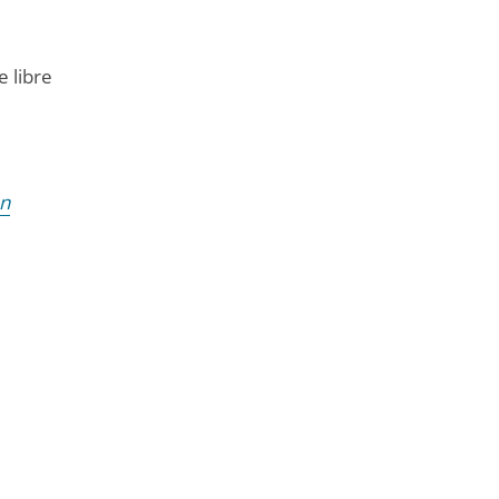
 libre
0
an