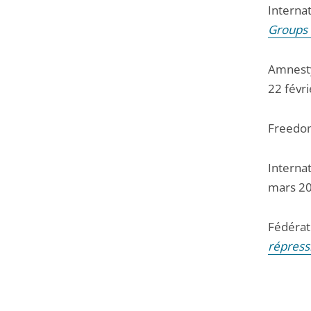
Internat
Groups 
Amnesty
22 févr
Freedo
Internat
mars 2
Fédérat
répressi