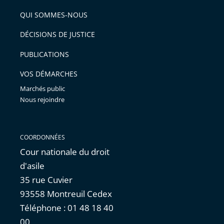
de
arriver
QUI SOMMES-NOUS
l'article
après
pour
DÉCISIONS DE JUSTICE
arriver
PUBLICATIONS
avant
VOS DÉMARCHES
Marchés public
Nous rejoindre
COORDONNÉES
Cour nationale du droit
d'asile
35 rue Cuvier
93558 Montreuil Cedex
Téléphone : 01 48 18 40
00